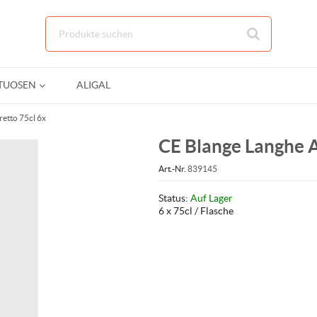
Zum Hauptinhalt springen
ITUOSEN
ALIGAL
etto 75cl 6x
CE Blange Langhe A
Art.-Nr.
839145
Status:
Auf Lager
6 x 75cl / Flasche