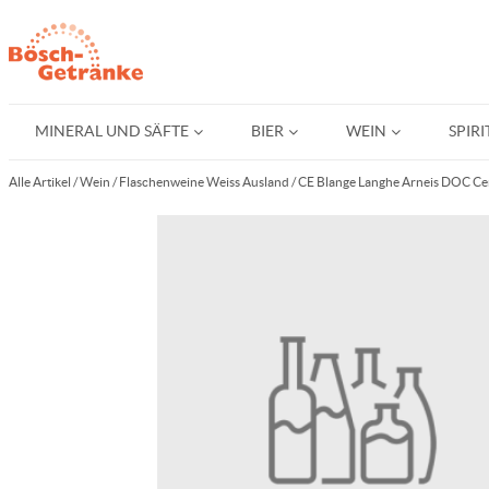
MINERAL UND SÄFTE
BIER
WEIN
SPIR
Alle Artikel
/
Wein
/
Flaschenweine Weiss Ausland
/
CE Blange Langhe Arneis DOC Cer