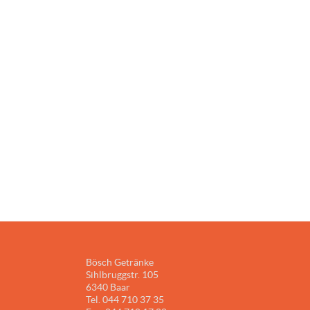
Bösch Getränke
Sihlbruggstr. 105
6340 Baar
Tel. 044 710 37 35