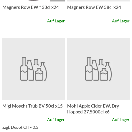
Magners Row EW * 33cl x24
Magners Row EW 58cl x24
Auf Lager
Auf Lager
Migi Moscht Trüb BV 50cl x15
Möhl Apple Cider EW, Dry
Hopped 27.5000cl x6
Auf Lager
Auf Lager
zzgl. Depot CHF 0.5