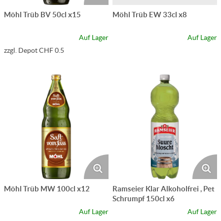
Möhl Trüb BV 50cl x15
Möhl Trüb EW 33cl x8
Auf Lager
Auf Lager
zzgl. Depot CHF 0.5
Möhl Trüb MW 100cl x12
Ramseier Klar Alkoholfrei , Pet
Schrumpf 150cl x6
Auf Lager
Auf Lager