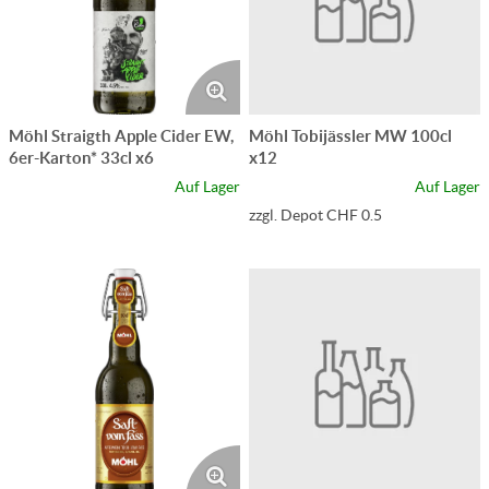
Möhl Straigth Apple Cider EW,
Möhl Tobijässler MW 100cl
6er-Karton* 33cl x6
x12
Auf Lager
Auf Lager
zzgl. Depot CHF 0.5