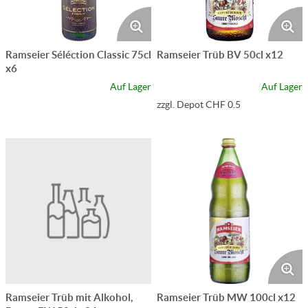
Ramseier Séléction Classic 75cl
Ramseier Trüb BV 50cl x12
x6
Auf Lager
Auf Lager
zzgl. Depot CHF 0.5
Ramseier Trüb mit Alkohol,
Ramseier Trüb MW 100cl x12