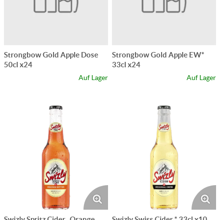
Strongbow Gold Apple Dose
Strongbow Gold Apple EW*
50cl x24
33cl x24
Auf Lager
Auf Lager
Swizly Spritz Cider , Orange
Swizly Swiss Cider * 33cl x10