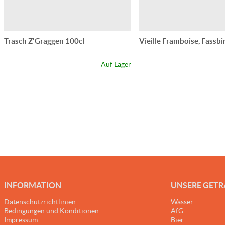
Träsch Z'Graggen 100cl
Vieille Framboise, Fassbi
Auf Lager
INFORMATION
UNSERE GET
Datenschutzrichtlinien
Wasser
Bedingungen und Konditionen
AfG
Impressum
Bier