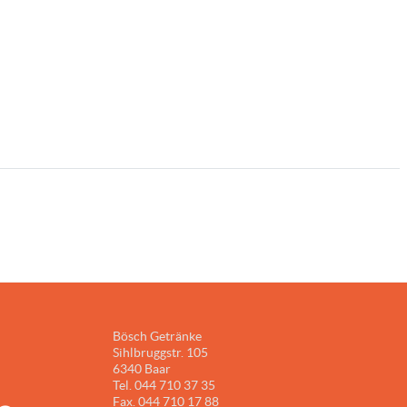
Bösch Getränke
Sihlbruggstr. 105
6340 Baar
Tel. 044 710 37 35
Fax. 044 710 17 88