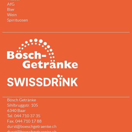
AfG
Bier
Wein
Spirituosen
Bösch Getränke
Sihlbruggstr. 105
6340 Baar
Tel. 044 710 37 35
Fax. 044 710 17 88
durst@boeschgetraenke.ch
durst@boeschgetraenke.ch