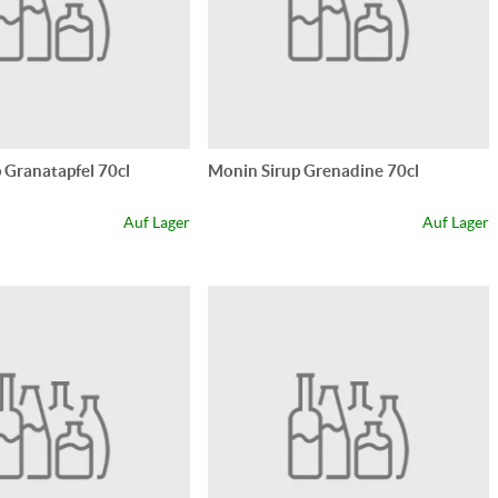
 Granatapfel 70cl
Monin Sirup Grenadine 70cl
Auf Lager
Auf Lager